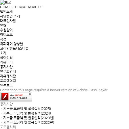
HOME
SITE MAP
MAIL TO
법인소개
사단법인 소개
대표인사말
연혁
후원참여
아티스트
곽정
하피데이 앙상블
코리안하프페스티벌
소개
참여신청
커뮤니티
공지사항
연주회안내
자유게시판
포토갤러리
언론보도
Content on this page requires a newer version of Adobe Flash Player.
공지사항
ㆍ
기부금 모금액 및 활용실적(2025)
ㆍ
기부금 모금액 및 활용실적(2024)
ㆍ
기부금 모금액 및 활용실적(2023년)
ㆍ
기부금 모금액 및 활용실적(2022년)
포토갤러리